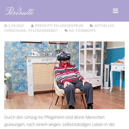
VR4CARE
2.08.2021
PERISUTTI PFLEGEZENTRUM
AKTUELLES
,
FORSCHUNG
,
PFLEGEANGEBOT
NO COMMENTS
Durch den Umzug ins Pflegeheim sind ältere Menschen
gezwungen, nach einem langen, selbstständigen Leben in der